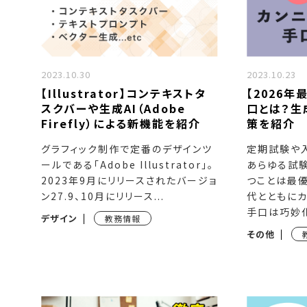
2023.10.30
2023.10.23
【Illustrator】コンテキストタ
【2026
スクバーや生成AI（Adobe
口とは？生
Firefly）による新機能を紹介
策を紹介
グラフィック制作で定番のデザインツ
定期試験や
ールである「Adobe Illustrator」。
あらゆる試
2023年9月にリリースされたバージョ
つことは最優
ン27.9、10月にリリース...
代とともにカ
手口は巧妙化し
デザイン
教務情報
その他