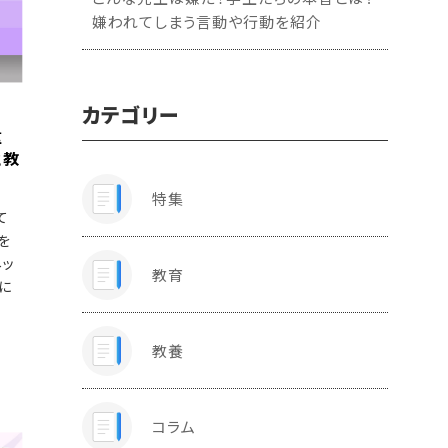
嫌われてしまう言動や行動を紹介
カテゴリー
重
と教
特集
て
を
ネッ
教育
に
教養
コラム