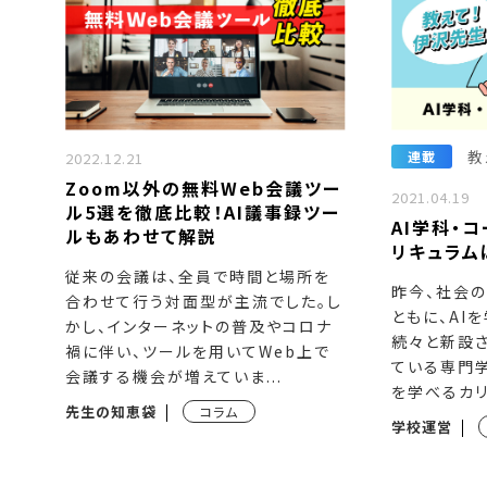
教
連載
2022.12.21
Zoom以外の無料Web会議ツー
2021.04.19
ル5選を徹底比較！AI議事録ツー
AI学科・
ルもあわせて解説
リキュラム
従来の会議は、全員で時間と場所を
昨今、社会
合わせて行う対面型が主流でした。し
ともに、AI
かし、インターネットの普及やコロナ
続々と新設
禍に伴い、ツールを用いてWeb上で
ている専門学
会議する機会が増えていま...
を学べるカリキ
先生の知恵袋
コラム
学校運営