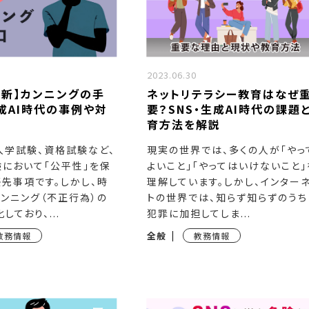
2023.06.30
年最新】カンニングの手
ネットリテラシー教育はなぜ
成AI時代の事例や対
要？SNS・生成AI時代の課題
育方法を解説
入学試験、資格試験など、
現実の世界では、多くの人が「やっ
験において「公平性」を保
よいこと」「やってはいけないこと」
先事項です。しかし、時
理解しています。しかし、インター
ンニング（不正行為）の
トの世界では、知らず知らずのうち
ており、...
犯罪に加担してしま...
全般
教務情報
教務情報