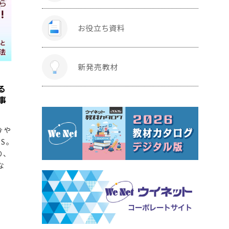
お役立ち資料
新発売教材
る
事
今や
S。
、
な