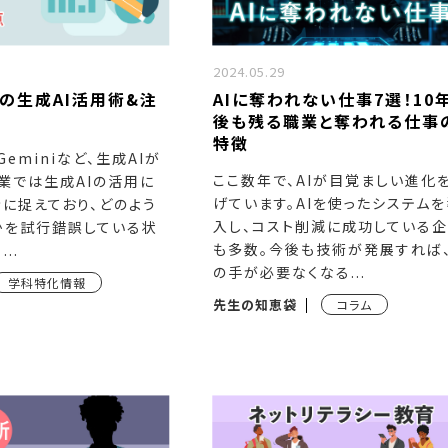
2024.05.29
の生成AI活用術&注
AIに奪われない仕事7選！10
後も残る職業と奪われる仕事
特徴
、Geminiなど、生成AIが
ここ数年で、AIが目覚ましい進化
業では生成AIの活用に
げています。AIを使ったシステムを
に捉えており、どのよう
入し、コスト削減に成功している
かを試行錯誤している状
も多数。今後も技術が発展すれば
..
の手が必要なくなる...
学科特化情報
先生の知恵袋
コラム