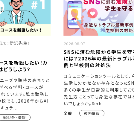
えて！伊沢先生！
2026.08.07
SNSに潜む危険から学生を守
には？2026年の最新トラブル
コースを新設したい！カ
例と学校側の対処法
はどうしよう？
コミュニケーションツールとして、
のニーズや期待の高まりと
生活に欠かせない存在となったSN
を学べる学科・コースが
多くの学生が日常的に利用しており
されています。私の勤務し
先生方にとっても身近な存在では
校でも、2016年からAI
いでしょうか。&nb...
ュラ...
全般
教務情報
学科特化情報