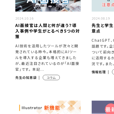
2024.10.16
2024.08.19
AI面接官は人間と何が違う？導
先生と学生
入事例や学生がとるべき5つの対
意点
策
ChatGPT
AI技術を活用したツールが次々と開
話題です。企
発されている昨今。本格的にAIツー
ついて前向き
ルを導入する企業も増えてきました
に活用する
が、最近注目されているのが「AI面接
況です。また、.
官」です。 本記...
情報処理
先生の知恵袋
コラム