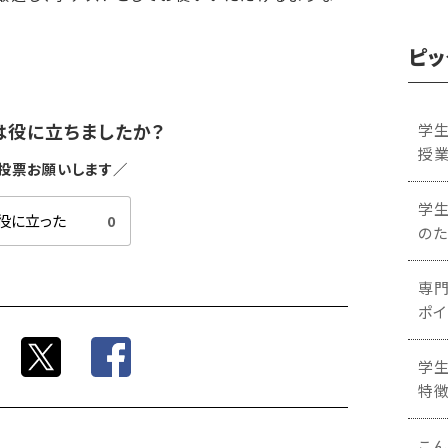
ピッ
は役に立ちましたか？
学生
授業
投票お願いします／
学
0
のた
専門
ポイ
学生
特
こん