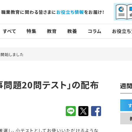
・職業教育に関わる皆さまに
お役立ち情報
をお届け！
すべて
特集
教育
教養
コラム
お役立ち
を開始しました
事問題20問テスト」の配布
週間
を厳選し、小テストとしてお使いいただけるような