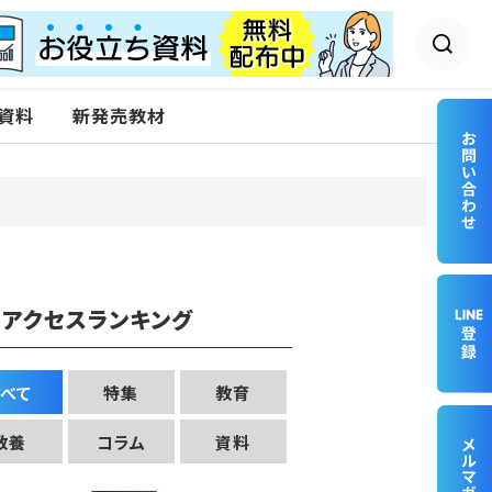
資料
新発売教材
アクセスランキング
すべて
特集
教育
教養
コラム
資料