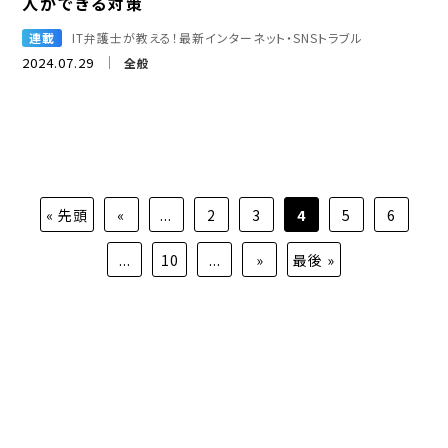
人ができる対策
連載
IT弁護士が教える！最新インターネット・SNSトラブル
2024.07.29
全般
« 先頭
«
...
2
3
4
5
6
...
10
...
»
最後 »