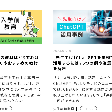
2023.07.19
の教材はどうすれば
【先生向け】ChatGPTを業務
方やおすすめの教材
活用するには？6つの例や注意
を解説
前教育を実施する専門学
リリース後、瞬く間に話題になった
にあります。しかし、専
ChatGPT。Webやテレビのニュ
生の中には入学前教育に
では、ChatGPTに関する話題が
な教材を使用したらよいの
取り上げられています。しかし「実
に選んだらよい...
に何ができるの...
先生の知恵袋
務情報
コラム