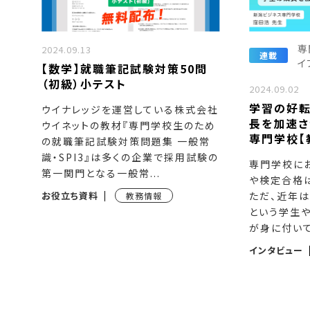
専
2024.09.13
連載
イ
【数学】就職筆記試験対策50問
（初級）小テスト
2024.09.02
学習の好転
ウイナレッジを運営している株式会社
長を加速さ
ウイネットの教材『専門学校生のため
専門学校【
の就職筆記試験対策問題集 一般常
識・SPI3』は多くの企業で採用試験の
専門学校に
第一関門となる一般常...
や検定合格
お役立ち資料
ただ、近年
教務情報
という学生
が身に付いて
インタビュー