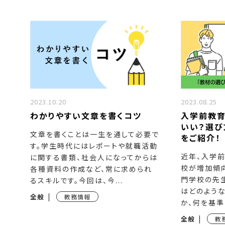
2023.10.20
2023.08.25
わかりやすい文章を書くコツ
入学前教育
いい？選び
文章を書くことは一生を通して必要で
をご紹介！
す。学生時代にはレポートや就職活動
近年、入学
に関する書類、社会人になってからは
校が増加傾向
各種資料の作成など、常に求められ
門学校の先
るスキルです。今回は、今...
はどのよう
全般
教務情報
か、何を基準
全般
教