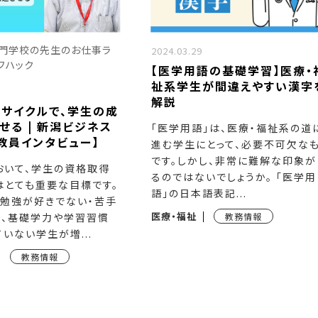
門学校の先生のお仕事ラ
2024.03.29
フハック
【医学用語の基礎学習】医療・
祉系学生が間違えやすい漢字
解説
サイクルで、学生の成
せる | 新潟ビジネス
「医学用語」は、医療・福祉系の道
教員インタビュー】
進む学生にとって、必要不可欠な
です。しかし、非常に難解な印象が
おいて、学生の資格取得
るのではないでしょうか。 「医学用
はとても重要な目標です。
語」の日本語表記...
は勉強が好きでない・苦手
医療・福祉
や、基礎学力や学習習慣
教務情報
いない学生が増...
教務情報