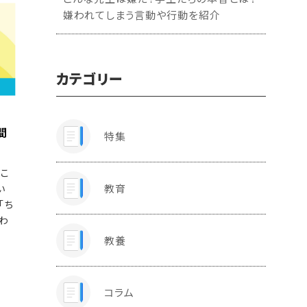
嫌われてしまう言動や行動を紹介
カテゴリー
間
特集
とこ
教育
い
「ち
わ
教養
コラム