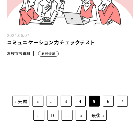
2024.06.07
コミュニケーション力チェックテスト
お役立ち資料
教務情報
« 先頭
«
...
3
4
5
6
7
...
10
...
»
最後 »