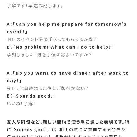
了解です！早速作成します。
A：「Can you help me prepare for tomorrow’s
event?
」
明日のイベント準備手伝ってもらえるかな？
B：「No problem! What can I do to help?
」
承知しました！何を手伝えばよいですか？
A：「Do you want to have dinner after work to
day?
」
今日、仕事終わった後にご飯行かない？
B：「Sounds good.
」
いいね！了解！
友人や同僚など、親しい間柄で使う際に適した表現です。
特
に「Sounds good.」は、相手の意見に賛同する気持ちが