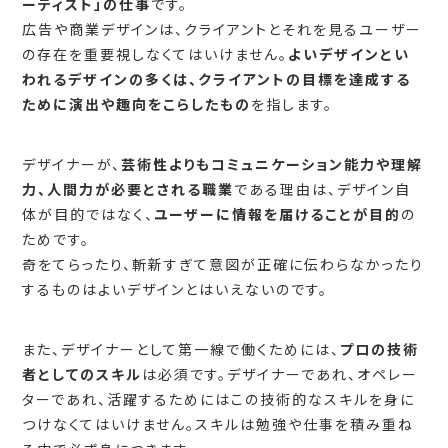
ーティスト」の仕事
です。
広告や商業デザインは、クライアントとそれを見るユーザー
の存在を重要視しなくてはいけません。
よいデザインとい
われるデザインの多くは、クライアントの目標を達成する
ために演出や趣向をこらしたもの
を指します。
デザイナーが、
芸術性よりもコミュニケーション能力や理解
力、人間力が必要とされる職業
である理由は、デザイン自
体が目的ではなく、
ユーザーに情報を届けることが目的
の
ためです。
奇をてらったり、斬新すぎて意図が正確に伝わらなかったり
するものはよいデザインとはいえないのです。
また、デザイナーとして第一線で働くためには、
プロの技術
者としてのスキル
は必須です。デザイナーであれ、オペレー
ターであれ、活躍するためにはこの技術的なスキルを身に
つけなくてはいけません。スキルは勉強や仕事を積み重ね