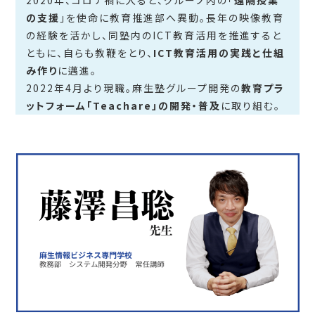
の支援
」を使命に教育推進部へ異動。長年の映像教育
の経験を活かし、同塾内のICT教育活用を推進すると
ともに、自らも教鞭をとり、
ICT教育活用の実践と仕組
み作り
に邁進。
2022年4月より現職。麻生塾グループ開発の
教育プラ
ットフォーム「Teachare」の開発・普及
に取り組む。