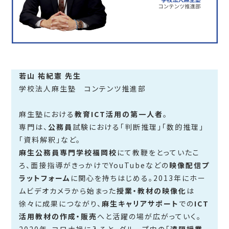
若山 祐紀憲 先生
学校法人麻生塾 コンテンツ推進部
麻生塾における
教育ICT活用の第一人者
。
専門は、
公務員
試験における「判断推理」「数的推理」
「資料解釈」など。
麻生公務員専門学校福岡校
にて教鞭をとっていたこ
ろ、面接指導がきっかけでYouTubeなどの
映像配信プ
ラットフォーム
に関心を持ちはじめる。2013年にホー
ムビデオカメラから始まった
授業・教材の映像化
は
徐々に成果につながり、
麻生キャリアサポート
での
ICT
活用教材の作成・販売
へと活躍の場が広がっていく。
2020年、コロナ禍に入ると、グループ内の「
遠隔授業