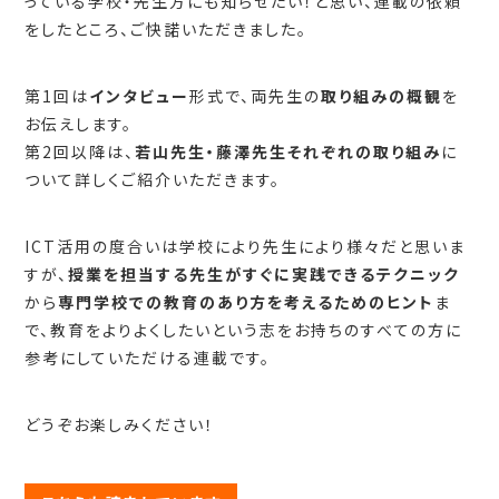
っている学校・先生方にも知らせたい！と思い、連載の依頼
をしたところ、ご快諾いただきました。
第1回は
インタビュー
形式で、両先生の
取り組みの概観
を
お伝えします。
第2回以降は、
若山先生・藤澤先生それぞれの取り組み
に
ついて詳しくご紹介いただきます。
ICT活用の度合いは学校により先生により様々だと思いま
すが、
授業を担当する先生がすぐに実践できるテクニック
から
専門学校での教育のあり方を考えるためのヒント
ま
で、教育をよりよくしたいという志をお持ちのすべての方に
参考にしていただける連載です。
どうぞお楽しみください！