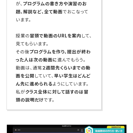
が、
プログラムの書き方や演習のお
題、解説など、全て動画
でおこなって
います。
授業の
冒頭で動画のURLを案内
して、
見てもらいます。
その後
プログラムを作り、提出が終わ
った人は次の動画に
進んでもらう。
動画は、通常
２週間先くらいまでの動
画を公開
していて、
早い学生はどんど
ん先に進められる
ようにしています。
私が
クラス全体に対して話すのは冒
頭の説明だけ
です。