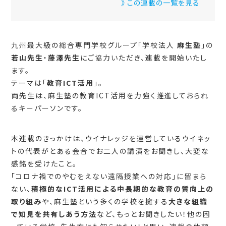
》 この連載の一覧を見る
九州最大級の総合専門学校グループ「学校法人
麻生塾
」の
若山先生
・
藤澤先生
にご協力いただき、連載を開始いたし
ます。
テーマは「
教育ICT活用
」。
両先生は、麻生塾の教育ICT活用を力強く推進しておられ
るキーパーソンです。
本連載のきっかけは、ウイナレッジを運営しているウイネッ
トの代表がとある会合でお二人の講演をお聞きし、大変な
感銘を受けたこと。
「コロナ禍でのやむをえない遠隔授業への対応」に留まら
ない、
積極的なICT活用による中長期的な教育の質向上の
取り組み
や、麻生塾という多くの学校を擁する
大きな組織
で知見を共有しあう方法
など、もっとお聞きしたい！他の困