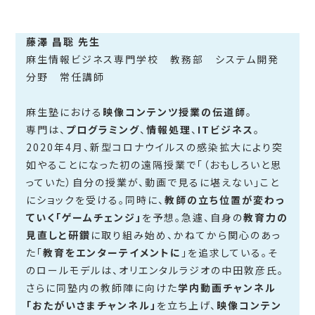
藤澤 昌聡 先生
麻生情報ビジネス専門学校 教務部 システム開発
分野 常任講師
麻生塾における
映像コンテンツ授業の伝道師
。
専門は、
プログラミング
、
情報処理
、
ITビジネス
。
2020年4月、新型コロナウイルスの感染拡大により突
如やることになった初の遠隔授業で「（おもしろいと思
っていた）自分の授業が、動画で見るに堪えない」こと
にショックを受ける。同時に、
教師の立ち位置が変わっ
ていく「ゲームチェンジ」
を予想。急遽、自身の
教育力の
見直しと研鑽
に取り組み始め、かねてから関心のあっ
た「
教育をエンターテイメントに
」を追求している。そ
のロールモデルは、オリエンタルラジオの中田敦彦氏。
さらに同塾内の教師陣に向けた
学内動画チャンネル
「おたがいさまチャンネル」
を立ち上げ、
映像コンテン