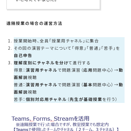
遠隔授業の場合の運営方法
授業開始時、全員「授業用チャネル」に集合
その回の演習テーマについて「得意」「普通」「苦手」を
自己申告
理解度別にチャネルを分け
て進行する
得意：
演習用チャネル
で問題演習（
応用
問題中心）→
動
画解説
視聴
普通：
演習用チャネル
で問題演習（
基本
問題中心）→
動
画解説
視聴
苦手：
個別対応用チャネル
（
先生が基礎授業
を行う）