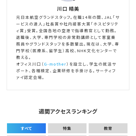
川口 晴美
元日本航空グランドスタッフ。在職14年の間、JAL「サ
ービスの達人」社長賞や社内接客大賞「ホスピタリテ
ィ賞」受賞。全国各地の空港で指導教官として勤務。
退職後、大学、専門学校の非常勤講師として客室乗
務員やグランドスタッフを多数輩出。現在は、大学、専
門学校（医療系、留学生）高校、NHK文化センターで
教える。
オフィス川口（
G-mother
）を設立し、学生の就活サ
ポート、各種検定、企業研修を手掛ける。サーティフ
ァイ認定会場。
週間アクセスランキング
すべて
特集
教育