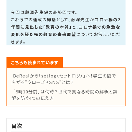
今回は藤澤先生編の最終回です。
これまでの連載の
総括
として、藤澤先生が
コロナ禍の2
年間に見出した「教育の本質」
と、
コロナ禍での急激な
変化を経た先の教育の未来展望
についてお伝えいただ
きます。
こちらも読まれています
BeRealから「setlog（セットログ）」へ！学生の間で
広がる“クローズドSNS”とは？
「8時10分前」は何時？世代で異なる時間の解釈と誤
解を防ぐ4つの伝え方
目次