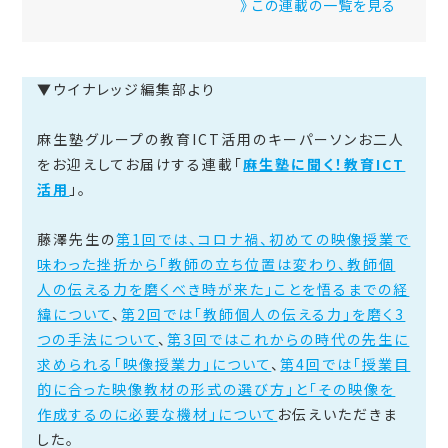
》 この連載の一覧を見る
▼ウイナレッジ編集部より
麻生塾グループの教育ICT活用のキーパーソンお二人
をお迎えしてお届けする連載「
麻生塾に聞く！教育ICT
活用
」。
藤澤先生の
第1回では、コロナ禍、初めての映像授業で
味わった挫折から「教師の立ち位置は変わり、教師個
人の伝える力を磨くべき時が来た」ことを悟るまでの経
緯について
、
第2回では「教師個人の伝える力」を磨く3
つの手法について
、
第3回ではこれからの時代の先生に
求められる「映像授業力」について
、
第4回では「授業目
的に合った映像教材の形式の選び方」と「その映像を
作成するのに必要な機材」について
お伝えいただきま
した。