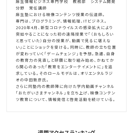
麻生情報ビジネス専門学校 教務部 システム開発
分野 常任講師
麻生塾における映像コンテンツ授業の伝道師。
専門は、プログラミング、情報処理、ITビジネス。
2020年4月、新型コロナウイルスの感染拡大により
突如やることになった初の遠隔授業で「（おもしろい
と思っていた）自分の授業が、動画で見るに堪えな
い」ことにショックを受ける。同時に、教師の立ち位置
が変わっていく「ゲームチェンジ」を予想。急遽、自身
の教育力の見直しと研鑽に取り組み始め、かねてか
ら関心のあった「教育をエンターテイメントに」を追
求している。そのロールモデルは、オリエンタルラジ
オの中田敦彦氏。
さらに同塾内の教師陣に向けた学内動画チャンネル
「おたがいさまチャンネル」を立ち上げ、映像コンテン
ツ教育について、情報発信と啓発活動を続けている。
週間アクセスランキング