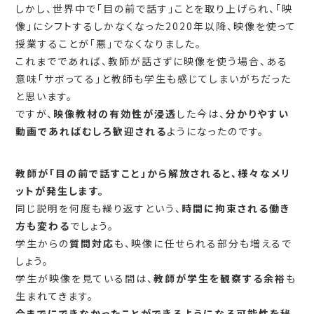
しかし、世界中で「目の前で話す」ことを取り上げられ、「映
像」にシフトするしかなくなった2020年以降、映像を使って
授業することが「悪」でなくなりました。
これまでであれば、教師が話さずに映像を使う場合、ある
意味「サボってる」と教師も学生も感じてしまいがちだった
と思います。
ですが、
映像教材の有効性が浸透
した今は、
分かりやすい
動画であればむしろ歓迎される
ようになったのです。
教師が「目の前で話すこと」から解放されると、様々なメリ
ットが発生します。
同じ説明を何度も繰り返すという、
時間に拘束される働き
方も変わる
でしょう。
学生からの
質問対応
も、映像に任せられる部分も増えるで
しょう。
学生が映像を見ている間は、
教師が学生を観察する余裕
も
生まれてきます。
今までにできなかったことができるようになる可能性を秘