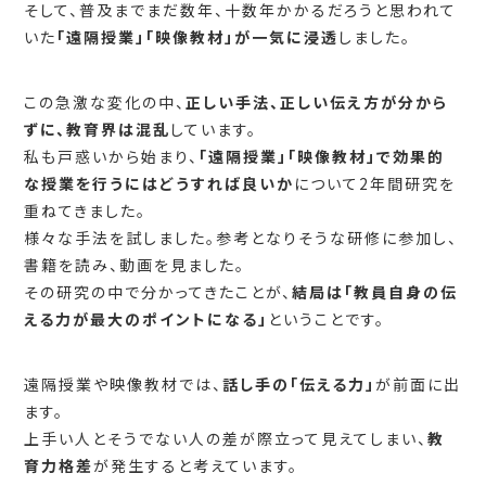
そして、普及までまだ数年、十数年かかるだろうと思われて
いた
「遠隔授業」「映像教材」が一気に浸透
しました。
この急激な変化の中、
正しい手法、正しい伝え方が分から
ずに、教育界は混乱
しています。
私も戸惑いから始まり、
「遠隔授業」「映像教材」で効果的
な授業を行うにはどうすれば良いか
について2年間研究を
重ねてきました。
様々な手法を試しました。参考となりそうな研修に参加し、
書籍を読み、動画を見ました。
その研究の中で分かってきたことが、
結局は「教員自身の伝
える力が最大のポイントになる」
ということです。
遠隔授業や映像教材では、
話し手の「伝える力」
が前面に出
ます。
上手い人とそうでない人の差が際立って見えてしまい、
教
育力格差
が発生すると考えています。