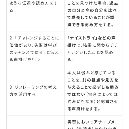
ような伝達や認め方をす
ことを見つけた場合、
過去
る
の自分と今の自分を比べ
て成長していることが認
識できる認め方
をする。
2．「チャレンジすることに
「ナイストライ」などの声
価値があり、失敗は学び
掛け
で、結果に関わらずチ
のチャンスである」と伝え
ャレンジしたことを認め
る声掛けを行う
る。
本人は弱みと感じている
ことを、
別の視点や見方を
3．リフレーミングの考え
与えることで必ずしも弱み
方を活用する
ではない
（場合によっては
強みにもなる）
と認識させ
る声掛け
をする。
実習において
アチーブメ
ント（到達点）と自分自身