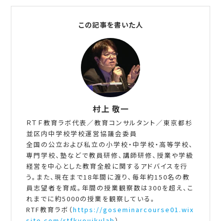
この記事を書いた人
村上 敬一
ＲＴＦ教育ラボ代表／教育コンサルタント／東京都杉
並区内中学校学校運営協議会委員
全国の公立および私立の小学校・中学校・高等学校、
専門学校、塾などで教員研修、講師研修、授業や学級
経営を中心とした教育全般に関するアドバイスを行
う。また、現在まで18年間に渡り、毎年約150名の教
員志望者を育成。年間の授業観察数は300を超え、こ
れまでに約5000の授業を観察している。
RTF教育ラボ（
https://goseminarcourse01.wix
site.com/rtfkyouikulab
）